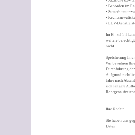
• Ärztliche bzw. 
• Behörden im Ra
• Steuerberater z
• Rechtsanwaltsk
• EDV-Dienstleis
Im Einzelfall kan
weitere berechtig
nicht
Speicherung Ihre
Wir bewahren Ihre
Durchführung der 
Aufgrund rechtlic
Jahre nach Absch
sich längere Aufb
Röntgenaufzeichn
Ihre Rechte
Sie haben uns geg
Daten: