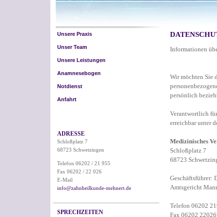
DATENSCHU
Unsere Praxis
Unser Team
Informationen üb
Unsere Leistungen
Anamnesebogen
Wir möchten Sie d
personenbezogene
Notdienst
persönlich bezieh
Anfahrt
Verantwortlich fü
erreichbar unter d
ADRESSE
Medizinisches V
Schloßplatz 7
68723 Schwetzingen
Schloßplatz 7
68723 Schwetzin
Telefon 06202 / 21 955
Fax 06202 / 22 026
Geschäftsführer: 
E-Mail
Amtsgericht Ma
info@zahnheilkunde-mehnert.de
Telefon 06202 2
SPRECHZEITEN
Fax 06202 22026