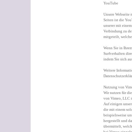
YouTube
Unsere Webseite n
Seiten ist die Y
unserer mit einem
Verbindung zu de
mitgeteilt, welch
Wenn Sie in Ihre
Surfverhalten dir
indem Sie sich a
Weitere Informat
Datenschutzerklä
Nutzung von Vim
Wir nutzen für di
von Vimeo, LLC m
Auf einigen unser
die mit einem sol
beispielsweise u
hergestellt und d
übermittelt, welch
bei Vimeo eingel