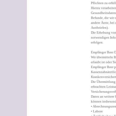
Pflichten zu erfül
Hierzu verarbeite
Gesundheitsdaten
Befunde, die wir 
andere Ärzte, bei
Arztbriefen).
Die Erhebung von
notwendigen Infor
erfolgen.
Empfänger Ihrer 
Wir übermitteln I
erlaubt ist oder S
Empfänger Ihrer 
Kassenzahnärztli
Krankenversicher
Die Übermittlung
erbrachten Leist
Versicherungsverh
Daten an weitere
können insbesond
• Abrechnungszen
• Labore